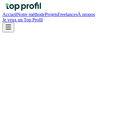
Accueil
Notre méthode
Projets
Freelances
À propos
Je veux un Top Profil
Claire Scepi & Hugo Brisset
Fondateurs de Top Profil